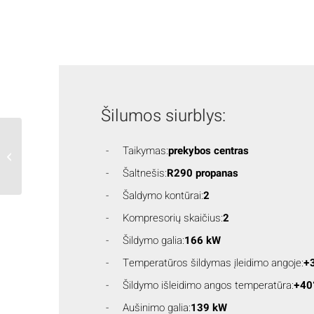
Šilumos siurblys:
Salyklo gamyklos
Taikymas:
prekybos centras
gamybos aušinimas
Šaltnešis:
R290 propanas
Šaldymo kontūrai:
2
Kompresorių skaičius:
2
Šildymo galia:
166 kW
Temperatūros šildymas įleidimo angoje:
+
Šildymo išleidimo angos temperatūra:
+40
Aušinimo galia:
139 kW