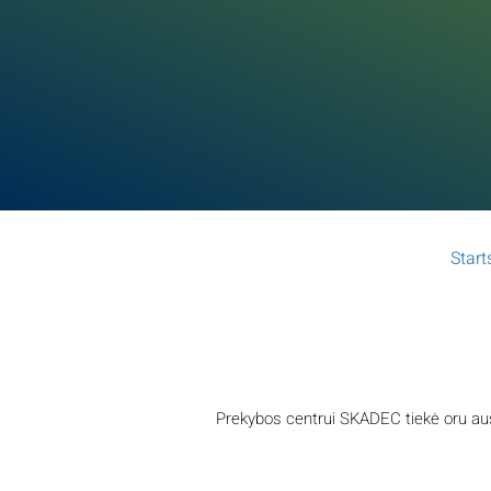
Start
Prekybos centrui SKADEC tiekė oru auš