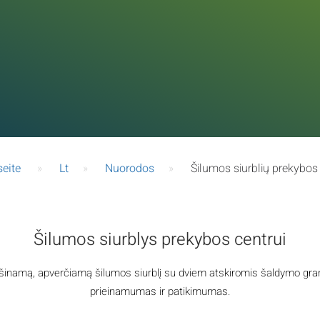
seite
»
Lt
»
Nuorodos
»
Šilumos siurblių prekybos
Šilumos siurblys prekybos centrui
inamą, apverčiamą šilumos siurblį su dviem atskiromis šaldymo gran
prieinamumas ir patikimumas.