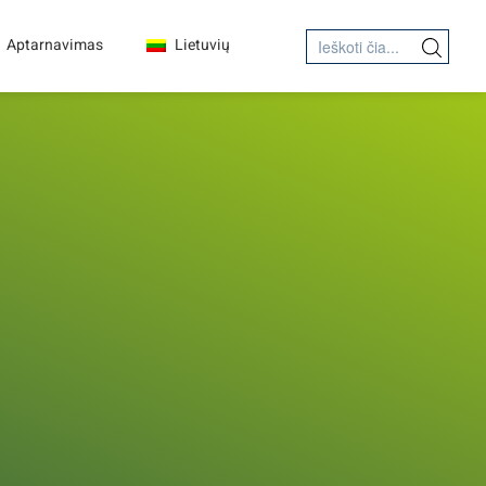
Search
Aptarnavimas
Lietuvių
Search Button
for: