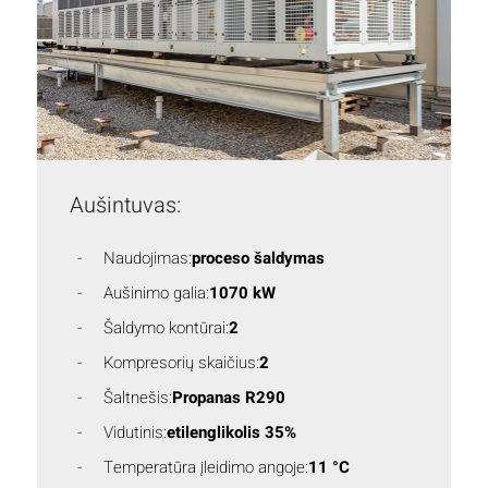
Aušintuvas:
Naudojimas:
proceso šaldymas
Aušinimo galia:
1070 kW
Šaldymo kontūrai:
2
Kompresorių skaičius:
2
Šaltnešis:
Propanas R290
Vidutinis:
etilenglikolis 35%
Temperatūra įleidimo angoje:
11 °C