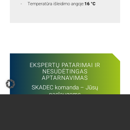
Temperatūra išleidimo angoje:
16 °C
EKSPERTŲ PATARIMAI IR
NESUDĖTINGAS
APTARNAVIMAS
SKADEC komanda – Jūsų
paslaugoms
Paskambinkite mums