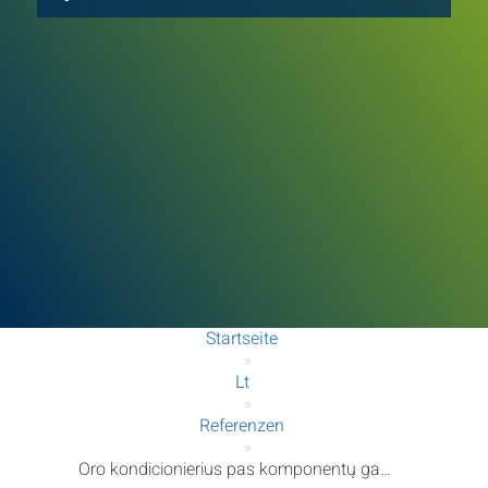
Startseite
»
Lt
»
Referenzen
»
Oro kondicionierius pas komponentų gamintoją