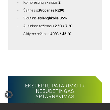
Kompresorių skaičius:
2
Šaltnešis:
Propanas R290
Vidutinis:
etilenglikolis 35%
Aušinimo režimas:
12 °C / 7 °C
Šildymo režimas:
40°C / 45 °C
EKSPERTŲ PATARIMAI IR
NESUDĖTINGAS
APTARNAVIMAS
SKADEC komanda – Jūsų