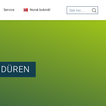
Search
Service
Norsk bokmål
Search Button
for:
N DÜREN