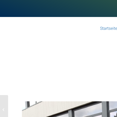
Startseit
Kjølemaskin hos
fruktbonde i Jork