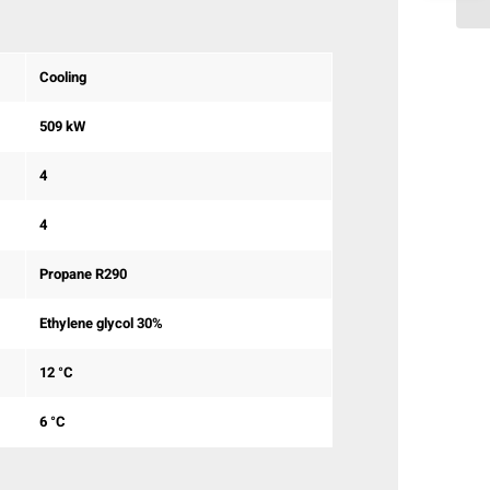
Cooling
509 kW
4
4
Propane R290
Ethylene glycol 30%
12 °C
6 °C