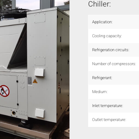
Chiller:
Application:
Cooling capacity:
Refrigeration circuits:
Number of compressors:
Refrigerant:
Medium:
Inlet temperature:
Outlet temperature: