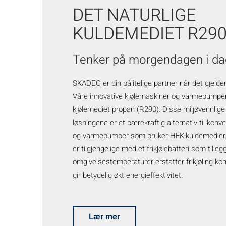
DET NATURLIGE
KULDEMEDIET R29
Tenker på morgendagen i da
SKADEC er din pålitelige partner når det gjelder
Våre innovative kjølemaskiner og varmepumper 
kjølemediet propan (R290). Disse miljøvennlige
løsningene er et bærekraftig alternativ til konv
og varmepumper som bruker HFK-kuldemedier. 
er tilgjengelige med et frikjølebatteri som tilleg
omgivelsestemperaturer erstatter frikjøling k
gir betydelig økt energieffektivitet.
Lær mer