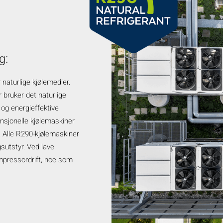
0
g:
 naturlige kjølemedier.
bruker det naturlige
 og energieffektive
ensjonelle kjølemaskiner
Alle R290-kjølemaskiner
gsutstyr. Ved lave
ompressordrift, noe som