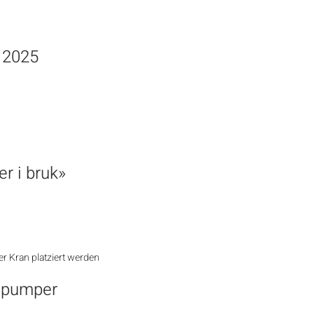
 2025
r i bruk»
epumper