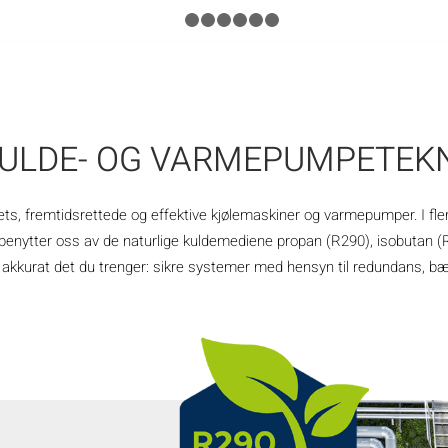
1
2
3
4
5
6
7
KULDE- OG VARMEPUMPETEKN
 fremtidsrettede og effektive kjølemaskiner og varmepumper. I flere 
enytter oss av de naturlige kuldemediene propan (R290), isobutan (R
g akkurat det du trenger: sikre systemer med hensyn til redundans, bær