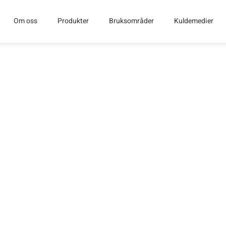
Om oss
Produkter
Bruksområder
Kuldemedier
GENE 2026
SNINGER LIVE I OSLO