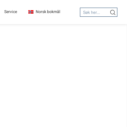
Search
Service
Norsk bokmål
Search Button
for: