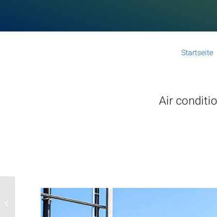
Startseite
Air conditi
Frukt- og
grønnsaksbonde nær
Osnabrück