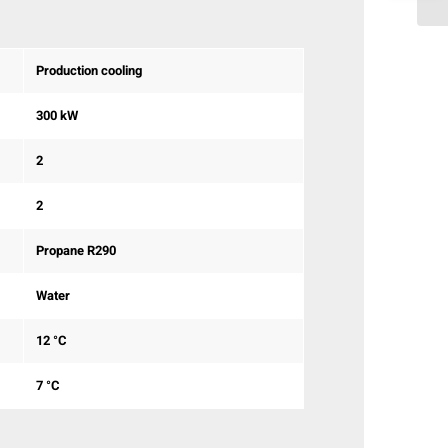
Production cooling
300 kW
2
2
Propane R290
Water
12 °C
7 °C