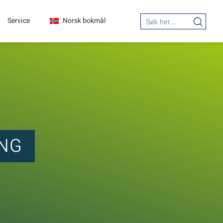
Search
Service
Norsk bokmål
Search Button
for:
ING