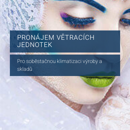
PRONÁJEM VĚTRACÍCH
JEDNOTEK
Pro soběstačnou klimatizaci výroby a
skladů