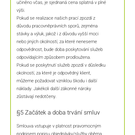
učiněno včas, je sjednaná cena splatná v plné
výši.
Pokud se realizace našich prací zpozdí z
důvodu pracovněprávních sporů, zejména
stávky a výluk, jakož i z důvodu vyšší moci
nebo jiných okolností, za které neneseme
odpovědnost, bude doba poskytování služeb
odpovídajícím způsobem prodloužena.
Pokud se poskytnutí služeb zpozdí v důsledku
okolností, za které je odpovědný klient,
můžeme požadovat vzniklou škodu i další
náklady. Jakékoli další zákonné nároky
zůstávají nedotčeny.
§5 Začátek a doba trvání smluv
Smlouva vstupuje v platnost pravomocným
podpisem popisu objednávky/služby oběma