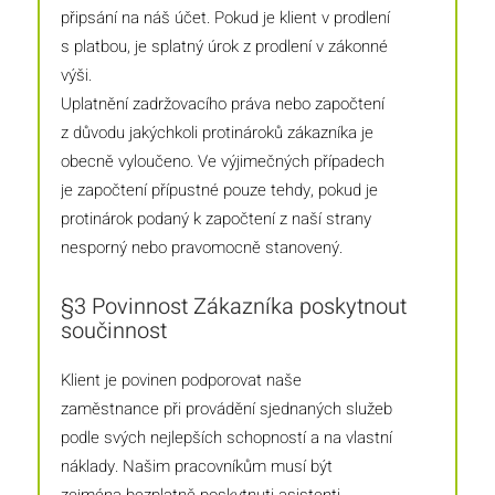
připsání na náš účet. Pokud je klient v prodlení
s platbou, je splatný úrok z prodlení v zákonné
výši.
Uplatnění zadržovacího práva nebo započtení
z důvodu jakýchkoli protinároků zákazníka je
obecně vyloučeno. Ve výjimečných případech
je započtení přípustné pouze tehdy, pokud je
protinárok podaný k započtení z naší strany
nesporný nebo pravomocně stanovený.
§3 Povinnost Zákazníka poskytnout
součinnost
Klient je povinen podporovat naše
zaměstnance při provádění sjednaných služeb
podle svých nejlepších schopností a na vlastní
náklady. Našim pracovníkům musí být
zejména bezplatně poskytnuti asistenti,