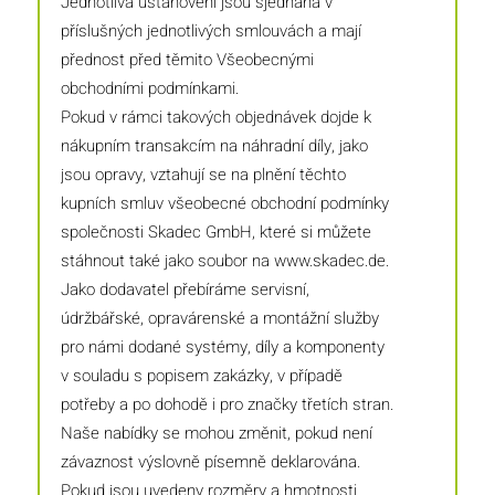
Jednotlivá ustanovení jsou sjednána v
příslušných jednotlivých smlouvách a mají
přednost před těmito Všeobecnými
obchodními podmínkami.
Pokud v rámci takových objednávek dojde k
nákupním transakcím na náhradní díly, jako
jsou opravy, vztahují se na plnění těchto
kupních smluv všeobecné obchodní podmínky
společnosti Skadec GmbH, které si můžete
stáhnout také jako soubor na www.skadec.de.
Jako dodavatel přebíráme servisní,
údržbářské, opravárenské a montážní služby
pro námi dodané systémy, díly a komponenty
v souladu s popisem zakázky, v případě
potřeby a po dohodě i pro značky třetích stran.
Naše nabídky se mohou změnit, pokud není
závaznost výslovně písemně deklarována.
Pokud jsou uvedeny rozměry a hmotnosti