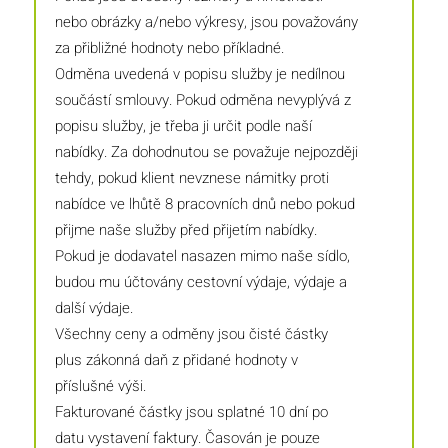
nebo obrázky a/nebo výkresy, jsou považovány
za přibližné hodnoty nebo příkladné.
Odměna uvedená v popisu služby je nedílnou
součástí smlouvy. Pokud odměna nevyplývá z
popisu služby, je třeba ji určit podle naší
nabídky. Za dohodnutou se považuje nejpozději
tehdy, pokud klient nevznese námitky proti
nabídce ve lhůtě 8 pracovních dnů nebo pokud
přijme naše služby před přijetím nabídky.
Pokud je dodavatel nasazen mimo naše sídlo,
budou mu účtovány cestovní výdaje, výdaje a
další výdaje.
Všechny ceny a odměny jsou čisté částky
plus zákonná daň z přidané hodnoty v
příslušné výši.
Fakturované částky jsou splatné 10 dní po
datu vystavení faktury. Časován je pouze