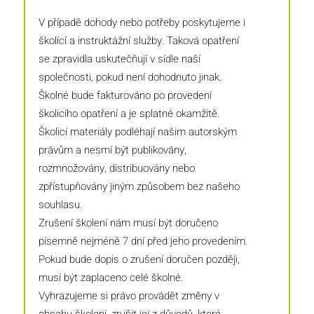
V případě dohody nebo potřeby poskytujeme i
školící a instruktážní služby. Taková opatření
se zpravidla uskutečňují v sídle naší
společnosti, pokud není dohodnuto jinak.
Školné bude fakturováno po provedení
školicího opatření a je splatné okamžitě.
Školicí materiály podléhají našim autorským
právům a nesmí být publikovány,
rozmnožovány, distribuovány nebo
zpřístupňovány jiným způsobem bez našeho
souhlasu.
Zrušení školení nám musí být doručeno
písemně nejméně 7 dní před jeho provedením.
Pokud bude dopis o zrušení doručen později,
musí být zaplaceno celé školné.
Vyhrazujeme si právo provádět změny v
obsahu školení, zrušit jej z důvodů, které