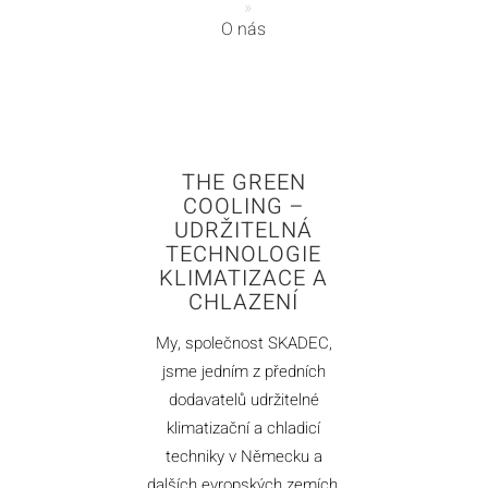
»
O nás
THE GREEN
COOLING –
UDRŽITELNÁ
TECHNOLOGIE
KLIMATIZACE A
CHLAZENÍ
My, společnost SKADEC,
jsme jedním z předních
dodavatelů udržitelné
klimatizační a chladicí
techniky v Německu a
dalších evropských zemích.