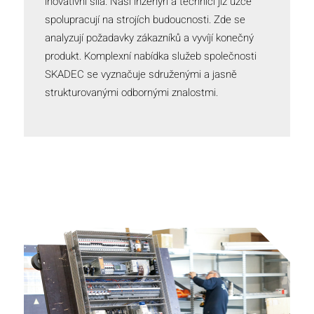
inovativní síla. Naši inženýři a technici již úzce
spolupracují na strojích budoucnosti. Zde se
analyzují požadavky zákazníků a vyvíjí konečný
produkt. Komplexní nabídka služeb společnosti
SKADEC se vyznačuje sdruženými a jasně
strukturovanými odbornými znalostmi.