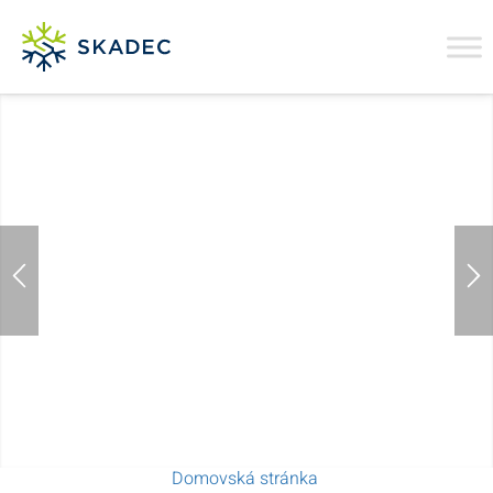
UDRŽITELNÁ CHLADICÍ
TECHNOLOGIE
SE SYSTÉMEM
Domovská stránka