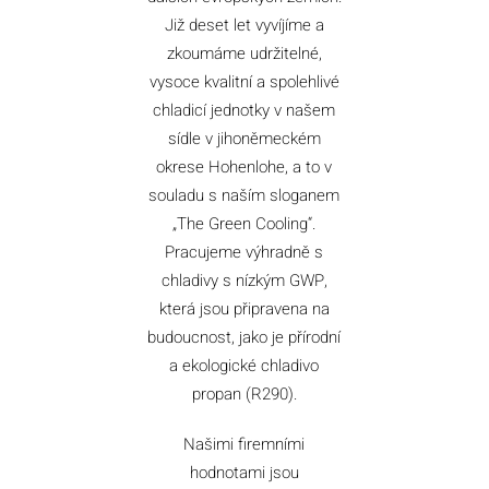
Již deset let vyvíjíme a
zkoumáme udržitelné,
vysoce kvalitní a spolehlivé
chladicí jednotky v našem
sídle v jihoněmeckém
okrese Hohenlohe, a to v
souladu s naším sloganem
„The Green Cooling“.
Pracujeme výhradně s
chladivy s nízkým GWP,
která jsou připravena na
budoucnost, jako je přírodní
a ekologické chladivo
propan (R290).
Našimi firemními
hodnotami jsou