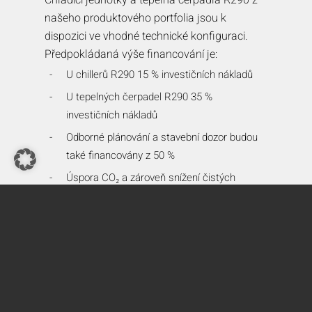
našeho produktového portfolia jsou k
dispozici ve vhodné technické konfiguraci.
Předpokládaná výše financování je:
U chillerů R290 15 % investičních nákladů
U tepelných čerpadel R290 35 %
investičních nákladů
Odborné plánování a stavební dozor budou
také financovány z 50 %
Úspora CO₂ a zároveň snížení čistých
investičních nákladů!
Příklad:
Tepelné čerpadlo R290 s investičními náklady
ve výši 100 000 EUR a 20 000 EUR v
plánovacích nákladech.
Financování: 35 000 EUR na tepelné čerpadlo