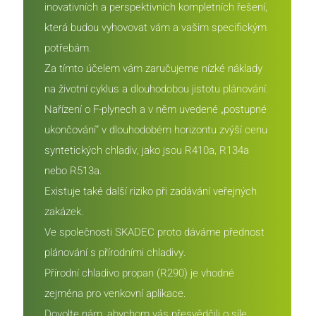
inovativních a perspektivních kompletních řešení,
která budou vyhovovat vám a vašim specifickým
potřebám.
Za tímto účelem vám zaručujeme nízké náklady
na životní cyklus a dlouhodobou jistotu plánování.
Nařízení o F-plynech a v něm uvedené „postupné
ukončování“ v dlouhodobém horizontu zvýší cenu
syntetických chladiv, jako jsou R410a, R134a
nebo R513a.
Existuje také další riziko při zadávání veřejných
zakázek.
Ve společnosti SKADEC proto dáváme přednost
plánování s přírodními chladivy.
Přírodní chladivo propan (R290) je vhodné
zejména pro venkovní aplikace.
Dovolte nám, abychom vás přesvědčili o síle