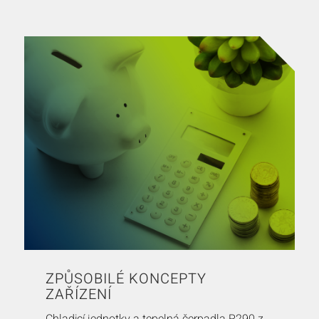
ZPŮSOBILÉ KONCEPTY
ZAŘÍZENÍ
Chladicí jednotky a tepelná čerpadla R290 z