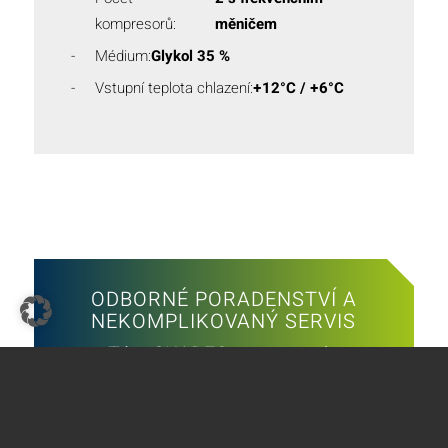
kompresorů:
měničem
Médium:
Glykol 35 %
Vstupní teplota chlazení:
+12°C / +6°C
ODBORNÉ PORADENSTVÍ A
NEKOMPLIKOVANÝ SERVIS
Tým SKADEC je tu pro vás
Zavolejte nám