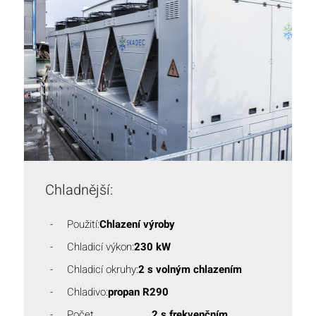
Chladnější:
Použití:
Chlazení výroby
Chladicí výkon:
230 kW
Chladicí okruhy:
2 s volným chlazením
Chladivo:
propan R290
Počet
2 s frekvenčním