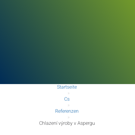
Startseite
»
Cs
»
Referenzen
»
Chlazení výroby v Aspergu