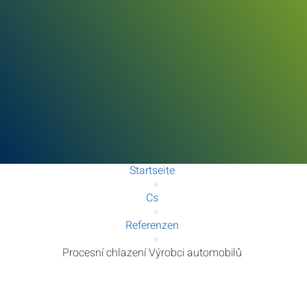
Startseite
»
Cs
»
Referenzen
»
Procesní chlazení Výrobci automobilů