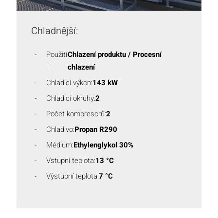
Chladnější:
Použití
Chlazení produktu / Procesní
:
chlazení
Chladicí výkon:
143 kW
Chladicí okruhy:
2
Počet kompresorů:
2
Chladivo:
Propan R290
Médium:
Ethylenglykol 30%
Vstupní teplota:
13 °C
Výstupní teplota:
7 °C