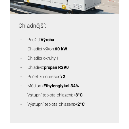
Chladnější:
Použití:
Výroba
Chladicí výkon:
60 kW
Chladicí okruhy:
1
Chladivo:
propan R290
Počet kompresorů:
2
Médium:
Ethylenglykol 34%
Vstupní teplota chlazení:
+8°C
Výstupní teplota chlazení:
+2°C