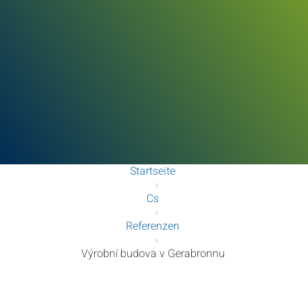
Startseite
»
Cs
»
Referenzen
»
Výrobní budova v Gerabronnu