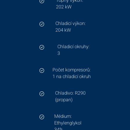
Topný výkon:
202 kW
Chladicí výkon:
204 kW
Chladicí okruhy:
3
Počet kompresorů:
1 na chladicí okruh
Chladivo: R290
(propan)
Médium:
Ethylenglykol
34%