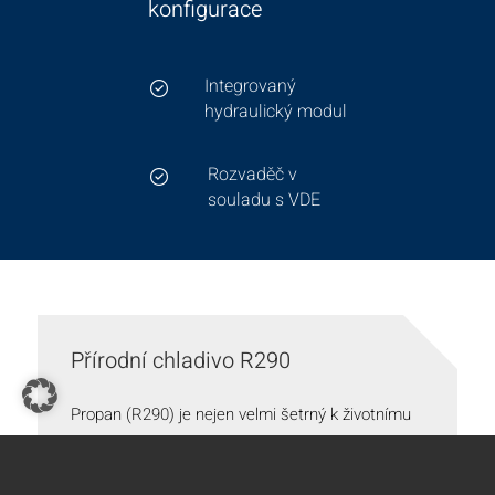
konfigurace
Integrovaný
hydraulický modul
Rozvaděč v
souladu s VDE
Přírodní chladivo R290
Propan (R290) je nejen velmi šetrný k životnímu
prostředí, ale také technicky rozumným řešením.
Velmi dobré termodynamické vlastnosti chladiva