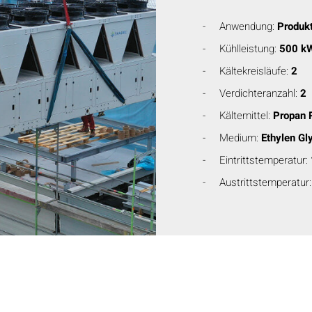
Anwendung:
Produkt
Kühlleistung:
500 k
Kältekreisläufe:
2
Verdichteranzahl:
2
Kältemittel:
Propan 
Medium:
Ethylen Gl
Eintrittstemperatur:
Austrittstemperatur: