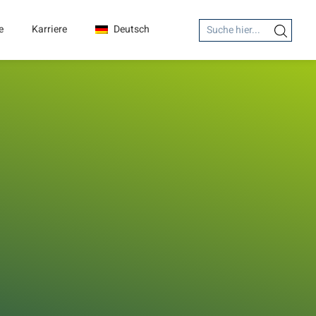
Search
e
Karriere
Deutsch
Search Button
for: