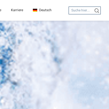
Search
e
Karriere
Deutsch
Search Button
for: